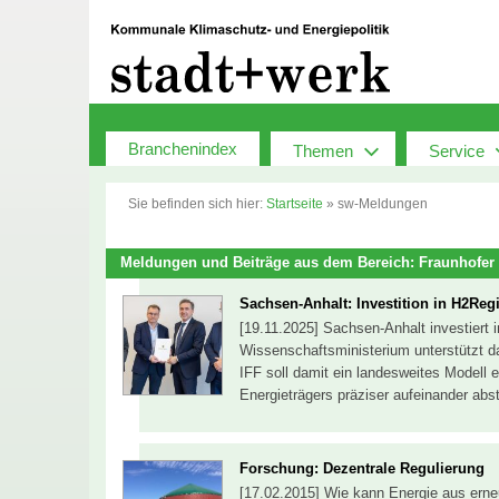
Zum
Inhalt
springen
Branchenindex
Themen
Service
Sie befinden sich hier:
Startseite
»
sw-Meldungen
Meldungen und Beiträge aus dem Bereich: Fraunhofer 
Sachsen-Anhalt: Investition in H2Reg
[19.11.2025] Sachsen-Anhalt investiert 
Wissenschaftsministerium unterstützt d
IFF soll damit ein landesweites Modell
Energieträgers präziser aufeinander ab
Forschung: Dezentrale Regulierung
[17.02.2015] Wie kann Energie aus ern