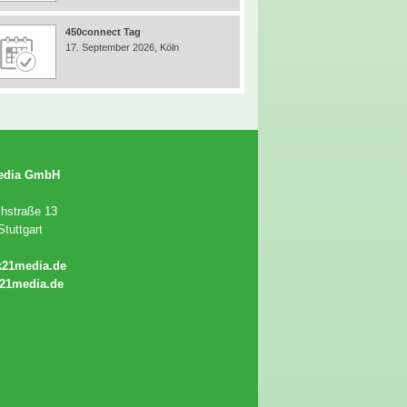
450connect Tag
17. September 2026, Köln
edia GmbH
chstraße 13
tuttgart
k21media.de
21media.de