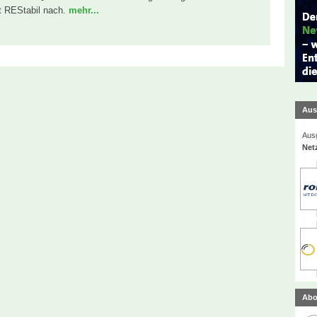
t REStabil nach.
mehr...
Aus
Ausg
Net
Abo