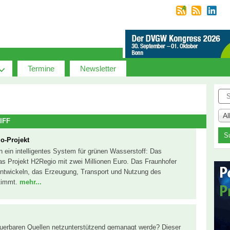
Termine
Newsletter
Suc
A
IFF
io-Projekt
in ein intelligentes System für grünen Wasserstoff: Das
as Projekt H2Regio mit zwei Millionen Euro. Das Fraunhofer
 entwickeln, das Erzeugung, Transport und Nutzung des
stimmt.
mehr...
euerbaren Quellen netzunterstützend gemanagt werde? Dieser