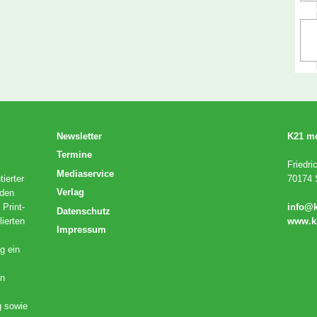
Newsletter
K21 m
Termine
Friedri
Mediaservice
ierter
70174 S
Verlag
 den
 Print-
info@
Datenschutz
lierten
www.k
Impressum
g ein
en
g sowie