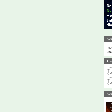
Aus
Ausg
Ener
Abo
Aus