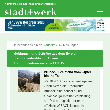
Zum
Inhalt
springen
Men
Sie befinden sich hier:
Startseite
»
sw-Meldungen
Meldungen und Beiträge aus dem Bereich:
Fraunhofer-Institut für Offene
Kommunikationssysteme FOKUS
Bruneck: Breitband vom Gipfel
bis ins Tal
[22.10.2013] Sogar an entlegenen
Orten bieten die Stadtwerke
Bruneck eine schnelle und
zuverlässige Internet-Verbindung
an. Das ermöglicht der erste
offizielle WiBACK-Knoten in