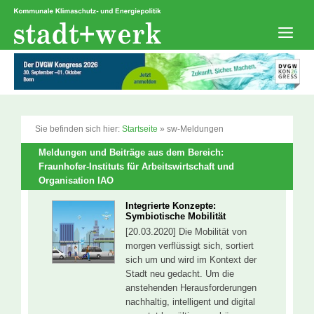
Zum
Inhalt
springen
Men
Sie befinden sich hier:
Startseite
»
sw-Meldungen
Meldungen und Beiträge aus dem Bereich:
Fraunhofer-Instituts für Arbeitswirtschaft und
Organisation IAO
Integrierte Konzepte:
Symbiotische Mobilität
[20.03.2020] Die Mobilität von
morgen verflüssigt sich, sortiert
sich um und wird im Kontext der
Stadt neu gedacht. Um die
anstehenden Herausforderungen
nachhaltig, intelligent und digital