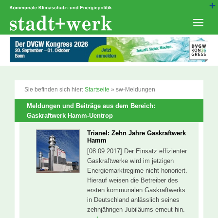
Zum
Inhalt
springen
Men
Sie befinden sich hier:
Startseite
»
sw-Meldungen
Meldungen und Beiträge aus dem Bereich:
Gaskraftwerk Hamm-Uentrop
Trianel: Zehn Jahre Gaskraftwerk
Hamm
[08.09.2017] Der Einsatz effizienter
Gaskraftwerke wird im jetzigen
Energiemarktregime nicht honoriert.
Hierauf weisen die Betreiber des
ersten kommunalen Gaskraftwerks
in Deutschland anlässlich seines
zehnjährigen Jubiläums erneut hin.