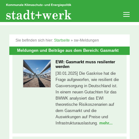
Zum
Inhalt
springen
Men
Sie befinden sich hier:
Startseite
»
sw-Meldungen
Meldungen und Beiträge aus dem Bereich: Gasmarkt
EWI: Gasmarkt muss resilenter
werden
[30.01.2025] Die Gaskrise hat die
Frage aufgeworfen, wie resilient die
Gasversorgung in Deutschland ist.
In einem neuen Gutachten für das
BMWK analysiert das EWI
theoretische Risikoszenarien auf
dem Gasmarkt und die
Auswirkungen auf Preise und
Infrastrukturauslastung.
mehr...