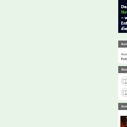
Aus
Ausg
Poli
Abo
Aus