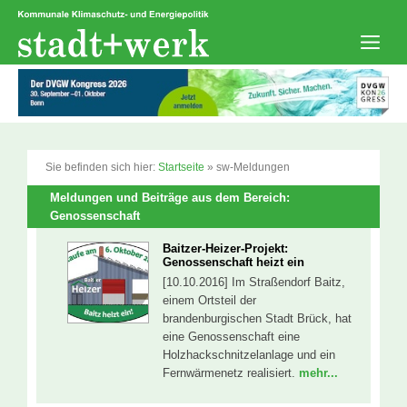
Zum
Inhalt
springen
Men
Sie befinden sich hier:
Startseite
»
sw-Meldungen
Meldungen und Beiträge aus dem Bereich:
Genossenschaft
Baitzer-Heizer-Projekt:
Genossenschaft heizt ein
[10.10.2016] Im Straßendorf Baitz,
einem Ortsteil der
brandenburgischen Stadt Brück, hat
eine Genossenschaft eine
Holzhackschnitzelanlage und ein
Fernwärmenetz realisiert.
mehr...