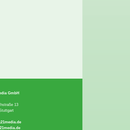
edia GmbH
chstraße 13
tuttgart
k21media.de
21media.de