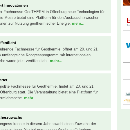
rt Innovationen
f der Fachmesse GeoTHERM in Offenburg neue Technologien für
ie Messe bietet eine Plattform für den Austausch zwischen
unen zur Nutzung geothermischer Energie.
mehr...
entlicht
hrende Fachmesse für Geothermie, öffnet am 20. und 21.
as umfangreiche Kongressprogramm mit internationalen
e wurde jetzt veröffentlicht.
mehr...
rtet
ößte Fachmesse für Geothermie, findet am 20. und 21.
fenburg statt. Die Veranstaltung bietet eine Plattform für
hermiebranche.
mehr...
cherzuwachs
gress konnte in diesem Jahr sowohl einen Zuwachs der
n verzeichnen. Sie hat vergangene Woche in Offenburg