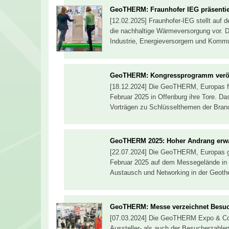
GeoTHERM: Fraunhofer IEG präsentie
[12.02.2025] Fraunhofer-IEG stellt au
die nachhaltige Wärmeversorgung vor. D
Industrie, Energieversorgern und Komm
GeoTHERM: Kongressprogramm veröff
[18.12.2024] Die GeoTHERM, Europas fü
Februar 2025 in Offenburg ihre Tore. D
Vorträgen zu Schlüsselthemen der Branch
GeoTHERM 2025: Hoher Andrang erwa
[22.07.2024] Die GeoTHERM, Europas gr
Februar 2025 auf dem Messegelände in Of
Austausch und Networking in der Geot
GeoTHERM: Messe verzeichnet Besu
[07.03.2024] Die GeoTHERM Expo & Con
Aussteller- als auch der Besucherzahle