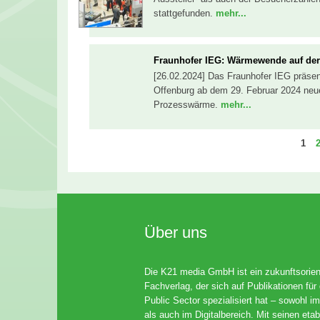
stattgefunden.
mehr...
Fraunhofer IEG: Wärmewende auf d
[26.02.2024] Das Fraunhofer IEG präse
Offenburg ab dem 29. Februar 2024 ne
Prozesswärme.
mehr...
Seit
S
1
Über uns
Die K21 media GmbH ist ein zukunftsorient
Fachverlag, der sich auf Publikationen für
Public Sector spezialisiert hat – sowohl im
als auch im Digitalbereich. Mit seinen etab