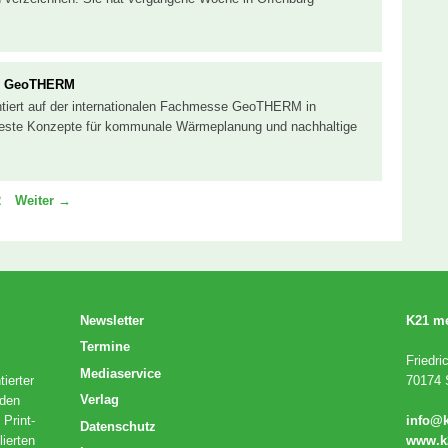
er GeoTHERM
ntiert auf der internationalen Fachmesse GeoTHERM in
ueste Konzepte für kommunale Wärmeplanung und nachhaltige
e
eite
2
Weiter
→
Newsletter
K21 m
Termine
Friedri
Mediaservice
ierter
70174 S
Verlag
 den
 Print-
info@
Datenschutz
lierten
www.k