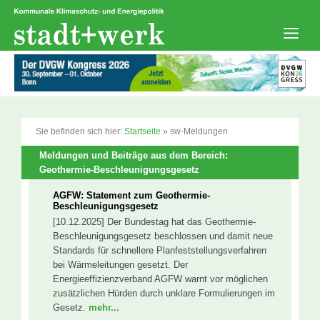
Zum
Inhalt
springen
Men
Sie befinden sich hier:
Startseite
»
sw-Meldungen
Meldungen und Beiträge aus dem Bereich:
Geothermie-Beschleunigungsgesetz
AGFW: Statement zum Geothermie-
Beschleunigungsgesetz
[10.12.2025] Der Bundestag hat das Geothermie-
Beschleunigungsgesetz beschlossen und damit neue
Standards für schnellere Planfeststellungsverfahren
bei Wärmeleitungen gesetzt. Der
Energieeffizienzverband AGFW warnt vor möglichen
zusätzlichen Hürden durch unklare Formulierungen im
Gesetz.
mehr...