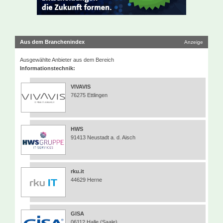
Aus dem Branchenindex
Anzeige
Ausgewählte Anbieter aus dem Bereich
Informationstechnik:
VIVAVIS
76275 Ettlingen
HWS
91413 Neustadt a. d. Aisch
rku.it
44629 Herne
GISA
06112 Halle (Saale)