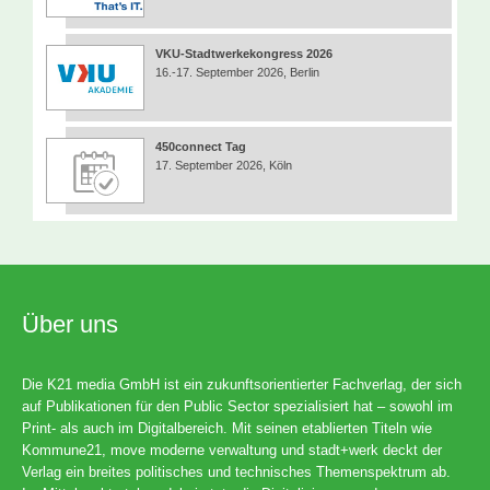
VKU-Stadtwerkekongress 2026
16.-17. September 2026, Berlin
450connect Tag
17. September 2026, Köln
Über uns
Die K21 media GmbH ist ein zukunftsorientierter Fachverlag, der sich
auf Publikationen für den Public Sector spezialisiert hat – sowohl im
Print- als auch im Digitalbereich. Mit seinen etablierten Titeln wie
Kommune21, move moderne verwaltung und stadt+werk deckt der
Verlag ein breites politisches und technisches Themenspektrum ab.