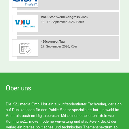
VKU-Stadtwerkekongress 2026
16.-17. September 2026, Berlin
450connect Tag
17. September 2026, Köln
Über uns
Die K21 media GmbH ist ein zukunftsorientierter Fachverlag, der sich
auf Publikationen für den Public Sector spezialisiert hat – sowohl im
Print- als auch im Digitalbereich. Mit seinen etablierten Titeln wie
Kommune21, move moderne verwaltung und stadt+werk deckt der
Verlag ein breites politisches und technisches Themenspektrum ab.