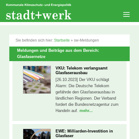
Zum
Inhalt
springen
Men
Sie befinden sich hier:
Startseite
»
sw-Meldungen
Meldungen und Beiträge aus dem Bereich:
Glasfasernetze
VKU: Telekom verlangsamt
Glasfaserausbau
[26.10.2023] Der VKU schlägt
Alarm: Die Deutsche Telekom
gefährde den Glasfaserausbau in
ländlichen Regionen. Der Verband
fordert die Bundesnetzagentur zum
Handeln auf.
mehr...
EWE: Milliarden-Investition in
Glasfaser