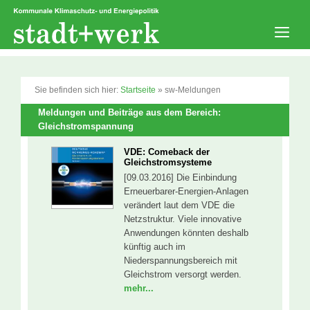
Zum
Inhalt
springen
Men
Sie befinden sich hier:
Startseite
»
sw-Meldungen
Meldungen und Beiträge aus dem Bereich:
Gleichstromspannung
VDE: Comeback der
Gleichstromsysteme
[09.03.2016] Die Einbindung
Erneuerbarer-Energien-Anlagen
verändert laut dem VDE die
Netzstruktur. Viele innovative
Anwendungen könnten deshalb
künftig auch im
Niederspannungsbereich mit
Gleichstrom versorgt werden.
mehr...