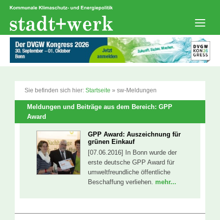
Zum
Inhalt
springen
Men
Sie befinden sich hier:
Startseite
»
sw-Meldungen
Meldungen und Beiträge aus dem Bereich: GPP
Award
GPP Award: Auszeichnung für
grünen Einkauf
[07.06.2016] In Bonn wurde der
erste deutsche GPP Award für
umweltfreundliche öffentliche
Beschaffung verliehen.
mehr...