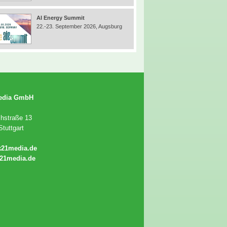
AI Energy Summit
22.-23. September 2026, Augsburg
edia GmbH
chstraße 13
tuttgart
k21media.de
21media.de