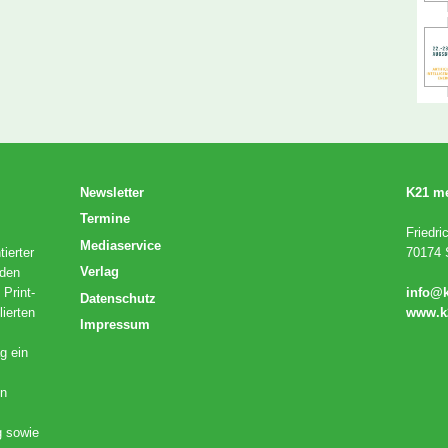
Newsletter
K21 m
Termine
Friedri
Mediaservice
ierter
70174 S
Verlag
 den
 Print-
info@
Datenschutz
lierten
www.k
Impressum
g ein
en
g sowie