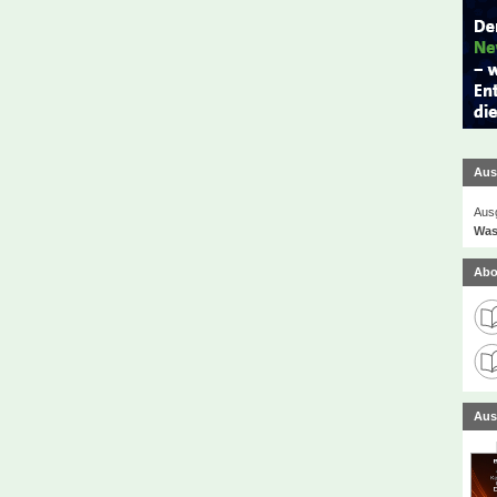
Aus
Ausg
Was
Abo
Aus