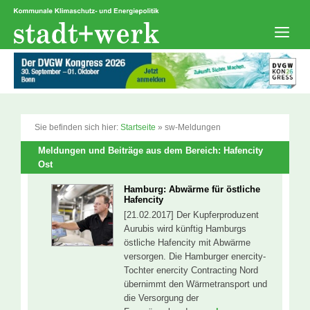
Zum
Inhalt
springen
Men
Sie befinden sich hier:
Startseite
»
sw-Meldungen
Meldungen und Beiträge aus dem Bereich: Hafencity
Ost
Hamburg: Abwärme für östliche
Hafencity
[21.02.2017] Der Kupferproduzent
Aurubis wird künftig Hamburgs
östliche Hafencity mit Abwärme
versorgen. Die Hamburger enercity-
Tochter enercity Contracting Nord
übernimmt den Wärmetransport und
die Versorgung der