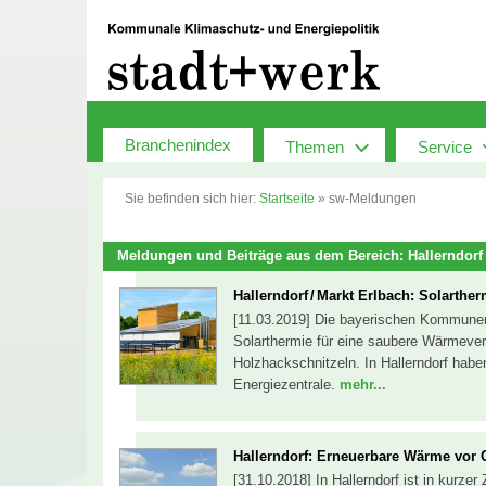
Zum
Inhalt
springen
Branchenindex
Themen
Service
Sie befinden sich hier:
Startseite
»
sw-Meldungen
Meldungen und Beiträge aus dem Bereich: Hallerndorf
Hallerndorf / Markt Erlbach: Solarthe
[11.03.2019] Die bayerischen Kommunen 
Solarthermie für eine saubere Wärmever
Holzhackschnitzeln. In Hallerndorf habe
Energiezentrale.
mehr...
Hallerndorf: Erneuerbare Wärme vor O
[31.10.2018] In Hallerndorf ist in kurz