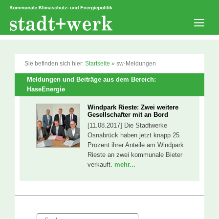
Zum
Inhalt
springen
Men
Sie befinden sich hier:
Startseite
»
sw-Meldungen
Meldungen und Beiträge aus dem Bereich:
HaseEnergie
Windpark Rieste: Zwei weitere
Gesellschafter mit an Bord
[11.08.2017] Die Stadtwerke
Osnabrück haben jetzt knapp 25
Prozent ihrer Anteile am Windpark
Rieste an zwei kommunale Bieter
verkauft.
mehr...
Suche