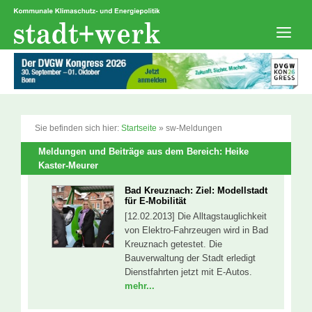
Zum
Inhalt
springen
Men
Sie befinden sich hier:
Startseite
»
sw-Meldungen
Meldungen und Beiträge aus dem Bereich: Heike
Kaster-Meurer
Bad Kreuznach: Ziel: Modellstadt
für E-Mobilität
[12.02.2013] Die Alltagstauglichkeit
von Elektro-Fahrzeugen wird in Bad
Kreuznach getestet. Die
Bauverwaltung der Stadt erledigt
Dienstfahrten jetzt mit E-Autos.
mehr...