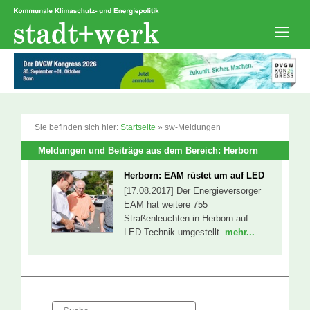
Zum
Inhalt
springen
Men
Sie befinden sich hier:
Startseite
»
sw-Meldungen
Meldungen und Beiträge aus dem Bereich: Herborn
Herborn: EAM rüstet um auf LED
[17.08.2017] Der Energieversorger
EAM hat weitere 755
Straßenleuchten in Herborn auf
LED-Technik umgestellt.
mehr...
Suche