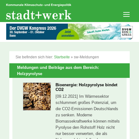
Zum
Inhalt
springen
Men
Sie befinden sich hier:
Startseite
»
sw-Meldungen
Meldungen und Beiträge aus dem Bereich:
Holzpyrolyse
Bioenergie: Holzpyrolyse bindet
CO2
[09.12.2021] Im Wärmesektor
schlummert großes Potenzial, um
die CO2-Emissionen Deutschlands
zu senken. Moderne
Biomassekraftwerke können mittels
Pyrolyse den Rohstoff Holz nicht
nur besser verwerten, die als