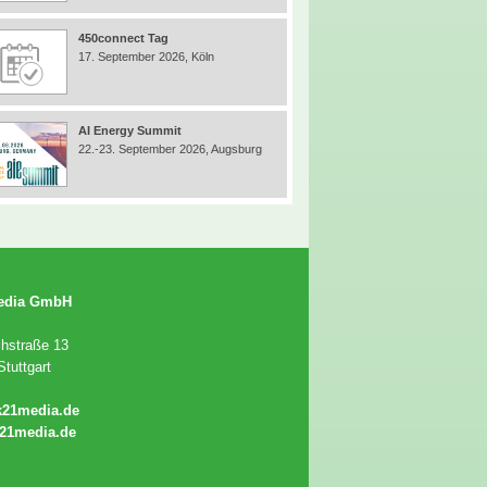
450connect Tag
17. September 2026, Köln
AI Energy Summit
22.-23. September 2026, Augsburg
edia GmbH
chstraße 13
tuttgart
k21media.de
21media.de