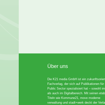
Über uns
Die K21 media GmbH ist ein zukunftsorient
Fachverlag, der sich auf Publikationen für
Public Sector spezialisiert hat – sowohl im
als auch im Digitalbereich. Mit seinen etab
Titeln wie Kommune21, move moderne
verwaltung und stadt+werk deckt der Verla