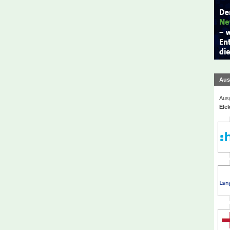
Aus
Ausg
Elek