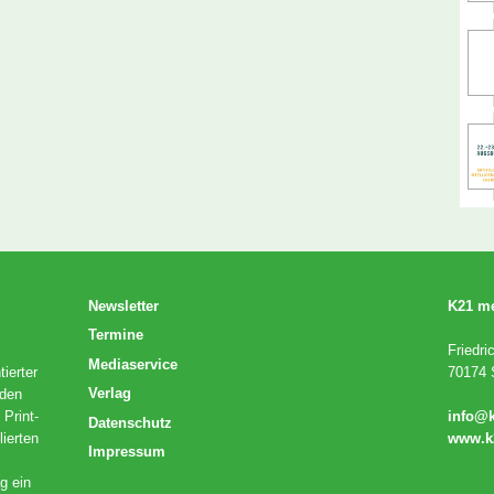
Newsletter
K21 m
Termine
Friedri
Mediaservice
ierter
70174 S
Verlag
 den
 Print-
info@
Datenschutz
lierten
www.k
Impressum
g ein