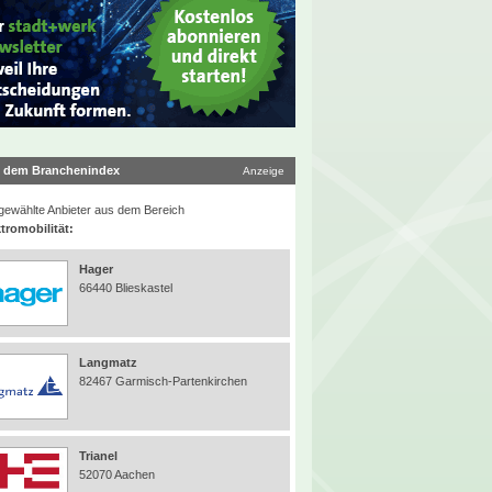
 dem Branchenindex
Anzeige
ewählte Anbieter aus dem Bereich
tromobilität:
Hager
66440 Blieskastel
Langmatz
82467 Garmisch-Partenkirchen
Trianel
52070 Aachen