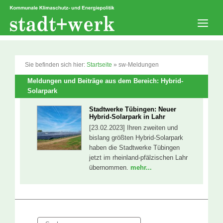
Zum
Inhalt
springen
Men
Sie befinden sich hier:
Startseite
»
sw-Meldungen
Meldungen und Beiträge aus dem Bereich: Hybrid-
Solarpark
Stadtwerke Tübingen: Neuer
Hybrid-Solarpark in Lahr
[23.02.2023] Ihren zweiten und
bislang größten Hybrid-Solarpark
haben die Stadtwerke Tübingen
jetzt im rheinland-pfälzischen Lahr
übernommen.
mehr...
Suche