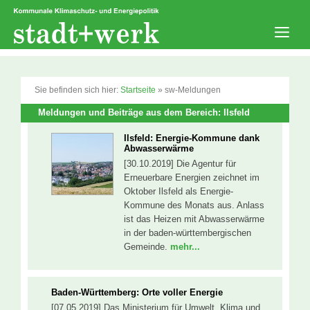
Zum
Inhalt
springen
Men
Sie befinden sich hier:
Startseite
»
sw-Meldungen
Meldungen und Beiträge aus dem Bereich: Ilsfeld
Ilsfeld: Energie-Kommune dank
Abwasserwärme
[30.10.2019] Die Agentur für
Erneuerbare Energien zeichnet im
Oktober Ilsfeld als Energie-
Kommune des Monats aus. Anlass
ist das Heizen mit Abwasserwärme
in der baden-württembergischen
Gemeinde.
mehr...
Baden-Württemberg: Orte voller Energie
[07.05.2019] Das Ministerium für Umwelt, Klima und