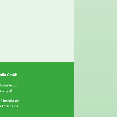
edia GmbH
chstraße 13
tuttgart
k21media.de
21media.de