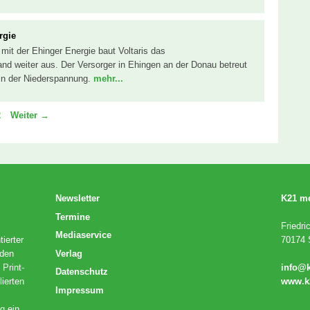
rgie
mit der Ehinger Energie baut Voltaris das
nd weiter aus. Der Versorger in Ehingen an der Donau betreut
in der Niederspannung.
mehr...
e
eite
2
Weiter
→
Newsletter
K21 m
Termine
Friedri
Mediaservice
ierter
70174 S
Verlag
 den
 Print-
info@
Datenschutz
lierten
www.k
Impressum
g ein