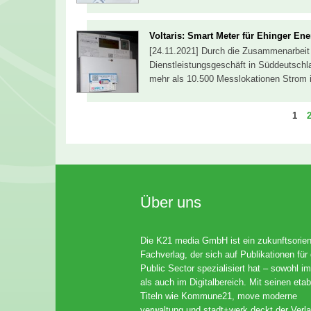
Voltaris: Smart Meter für Ehinger Ene
[24.11.2021] Durch die Zusammenarbeit 
Dienstleistungsgeschäft in Süddeutschla
mehr als 10.500 Messlokationen Strom 
Seit
S
1
Über uns
Die K21 media GmbH ist ein zukunftsorient
Fachverlag, der sich auf Publikationen für
Public Sector spezialisiert hat – sowohl im
als auch im Digitalbereich. Mit seinen etab
Titeln wie Kommune21, move moderne
verwaltung und stadt+werk deckt der Verla