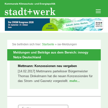
Zum
Inhalt
springen
Men
Sie befinden sich hier:
Startseite
»
sw-Meldungen
Meldungen und Beiträge aus dem Bereich: innogy
Netze Deutschland
Mettmann: Konzessionen neu vergeben
[14.02.2017] Mettmanns parteiloser Bürgermeister
Thomas Dinkelmann hat die neuen Konzessionäre für
das Strom- und Gasnetz vorgestellt.
mehr...
Suche