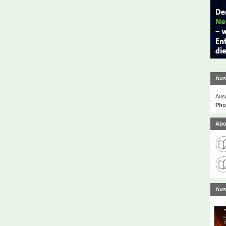
Aus
Ausg
Phot
Abo
Aus