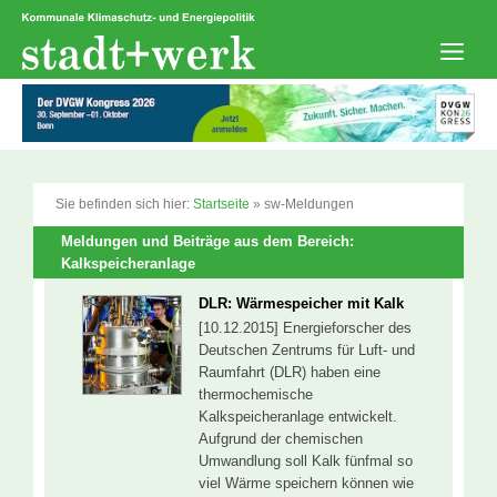
Zum
Inhalt
springen
Men
Sie befinden sich hier:
Startseite
»
sw-Meldungen
Meldungen und Beiträge aus dem Bereich:
Kalkspeicheranlage
DLR: Wärmespeicher mit Kalk
[10.12.2015] Energieforscher des
Deutschen Zentrums für Luft- und
Raumfahrt (DLR) haben eine
thermochemische
Kalkspeicheranlage entwickelt.
Aufgrund der chemischen
Umwandlung soll Kalk fünfmal so
viel Wärme speichern können wie