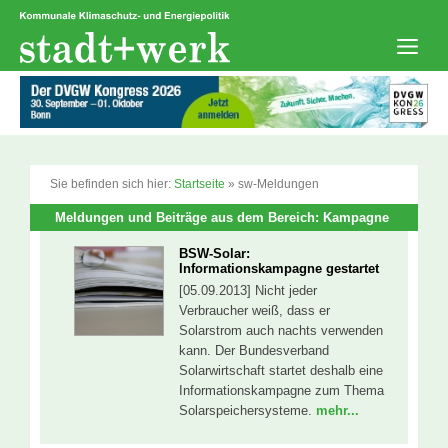
Zum
Inhalt
springen
Men
Sie befinden sich hier:
Startseite
»
sw-Meldungen
Meldungen und Beiträge aus dem Bereich: Kampagne
BSW-Solar:
Informationskampagne gestartet
[05.09.2013] Nicht jeder
Verbraucher weiß, dass er
Solarstrom auch nachts verwenden
kann. Der Bundesverband
Solarwirtschaft startet deshalb eine
Informationskampagne zum Thema
Solarspeichersysteme.
mehr...