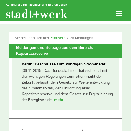
Zum
Inhalt
springen
Men
Sie befinden sich hier:
Startseite
»
sw-Meldungen
Meldungen und Beiträge aus dem Bereich:
Kapazitätsreserve
Berlin: Beschlüsse zum künftigen Strommarkt
[06.11.2015] Das Bundeskabinett hat sich jetzt mit
drei wichtigen Regelungen zum Strommarkt der
Zukunft befasst: dem Gesetz zur Weiterentwicklung
des Strommarktes, der Einrichtung einer
Kapazitätsreserve und dem Gesetz zur Digitalisierung
der Energiewende.
mehr...