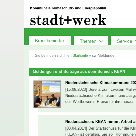
Zum
Inhalt
springen
Branchenindex
Themen
Service
Sie befinden sich hier:
Startseite
»
sw-Meldungen
Meldungen und Beiträge aus dem Bereich: KEAN
Niedersächsische Klimakommune 202
[15.09.2020] Bereits zum zweiten Mal w
Niedersächsische Klimakommune ausge
des Wettbewerbs Preise für ihre herau
Niedersachsen: KEAN nimmt Arbeit a
[03.04.2014] Der Startschuss für die K
(KEAN) ist gefallen. Sie soll Kommunen