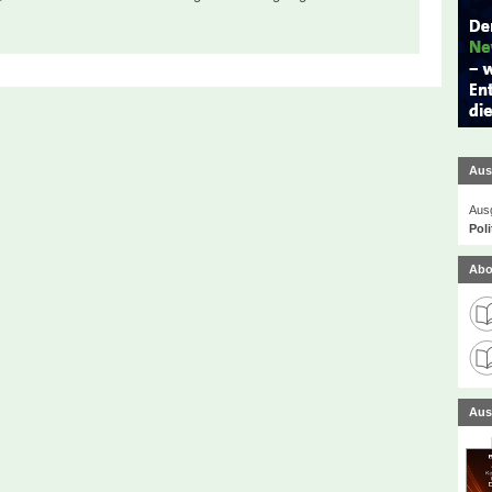
Aus
Ausg
Poli
Abo
Aus