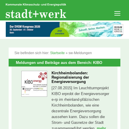
Zum
Inhalt
springen
Men
Sie befinden sich hier:
Startseite
»
sw-Meldungen
Meldungen und Beiträge aus dem Bereich: KIBO
Kirchheimbolanden:
Regionalisierung der
Energieversorgung
[27.08.2015] Im Leuchtturmprojekt
KIBO erprobt der Energieversorger
e-rp im rheinland-pfälzischen
Kirchheimbolanden, wie eine
dezentrale Energieversorgung
aussehen kann. Dazu sollen die
Strom- und Gasnetze der Stadt
zusammengeführt werden.
mehr...