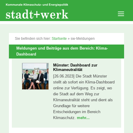
Zum
Inhalt
springen
Men
Sie befinden sich hier:
Startseite
»
sw-Meldungen
Meldungen und Beiträge aus dem Bereich: Klima-
Dashboard
Münster: Dashboard zur
Klimaneutralität
[26.06.2023] Die Stadt Münster
stellt ab sofort ein Klima-Dashboard
online zur Verfügung. Es zeigt, wo
die Stadt auf dem Weg zur
Klimaneutralität steht und dient als
Grundlage für weitere
Entscheidungen im Bereich
Klimaschutz.
mehr...