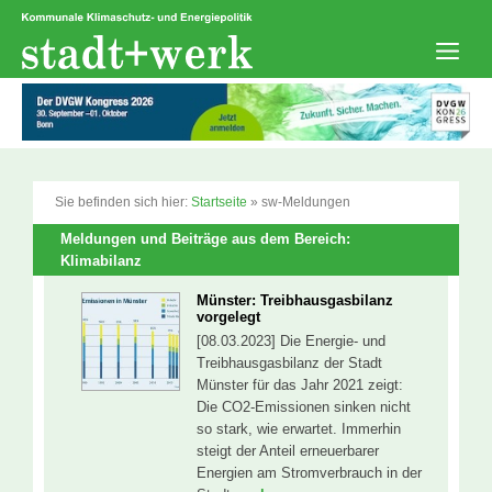
Zum
Inhalt
springen
Men
Sie befinden sich hier:
Startseite
»
sw-Meldungen
Meldungen und Beiträge aus dem Bereich:
Klimabilanz
Münster: Treibhausgasbilanz
vorgelegt
[08.03.2023] Die Energie- und
Treibhausgasbilanz der Stadt
Münster für das Jahr 2021 zeigt:
Die CO2-Emissionen sinken nicht
so stark, wie erwartet. Immerhin
steigt der Anteil erneuerbarer
Energien am Stromverbrauch in der