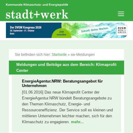
Zum
Inhalt
springen
Men
Sie befinden sich hier:
Startseite
»
sw-Meldungen
Meldungen und Beiträge aus dem Bereich: Klimaprofit
Center
EnergieAgentur.NRW: Beratungsangebot für
Unternehmen
[01.06.2016] Das neue Klimaprofit Center der
EnergieAgentur.NRW bündelt Beratungsangebote zu
den Themen Klimaschutz, Energie- und
Ressourceneffizienz. Der Service soll es kleinen und
mittleren Unternehmen leichter machen, sich für den
Klimaschutz zu engagieren.
mehr...