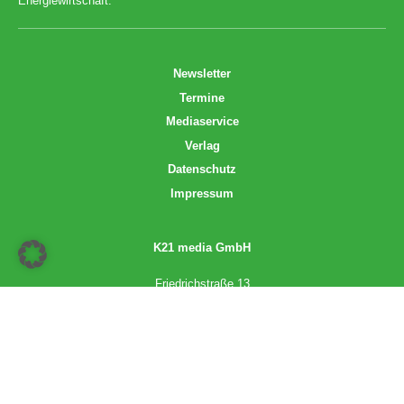
Energiewirtschaft.
Newsletter
Termine
Mediaservice
Verlag
Datenschutz
Impressum
K21 media GmbH
Friedrichstraße 13
70174 Stuttgart
info@k21media.de
www.k21media.de