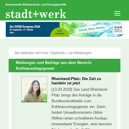
Zum
Inhalt
springen
Men
Sie befinden sich hier:
Startseite
»
sw-Meldungen
Meldungen und Beiträge aus dem Bereich:
Kohleausstiegsgesetz
Rheinland-Pfalz: Die Zeit zu
handeln ist jetzt
[13.03.2020] Das Land Rheinland-
Pfalz bringt drei Anträge in die
Bundesratsdebatte zum
Kohleausstiegsgesetz ein. Darin
fordert Umweltministerin Ulrike
Höfken einen schnelleren Ausbau
erneuerbarer Energien, eine bessere