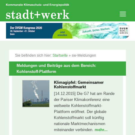
Zum
Inhalt
springen
Men
Sie befinden sich hier:
Startseite
»
sw-Meldungen
Meldungen und Beiträge aus dem Bereich:
Kohlenstoff-Plattform
Klimagipfel: Gemeinsamer
Kohlenstoffmarkt
[14.12.2015] Die G7 hat am Rande
der Pariser Klimakonferenz eine
weltweite Kohlenstoffmarkt-
Plattform eröffnet. Der globale
Kohlenstoffmarkt soll künftig
nationale Marktmechanismen
miteinander verbinden.
mehr...