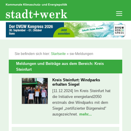
Zum
Inhalt
springen
Men
Sie befinden sich hier:
Startseite
»
sw-Meldungen
Meldungen und Beiträge aus dem Bereich: Kreis
Steinfurt
Kreis Steinfurt: Windparks
erhalten Siegel
[11.12.2024] Im Kreis Steinfurt hat
die Initiative energieland2050
erstmals drei Windparks mit dem
Siegel „zertifizierter Bürgerwind“
ausgezeichnet.
mehr...