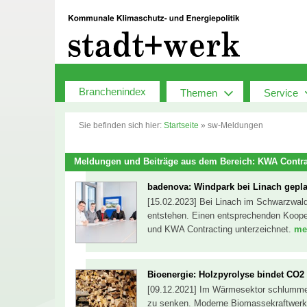
Zum
Inhalt
springen
Branchenindex
Themen
Service
Sie befinden sich hier:
Startseite
»
sw-Meldungen
Meldungen und Beiträge aus dem Bereich: KWA Contra
badenova: Windpark bei Linach gepla
[15.02.2023] Bei Linach im Schwarzwald
entstehen. Einen entsprechenden Koopera
und KWA Contracting unterzeichnet.
meh
Bioenergie: Holzpyrolyse bindet CO2
[09.12.2021] Im Wärmesektor schlumme
zu senken. Moderne Biomassekraftwerke