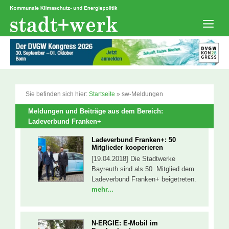
Zum
Inhalt
springen
Men
Sie befinden sich hier:
Startseite
»
sw-Meldungen
Meldungen und Beiträge aus dem Bereich:
Ladeverbund Franken+
Ladeverbund Franken+: 50
Mitglieder kooperieren
[19.04.2018] Die Stadtwerke
Bayreuth sind als 50. Mitglied dem
Ladeverbund Franken+ beigetreten.
mehr...
N-ERGIE: E-Mobil im