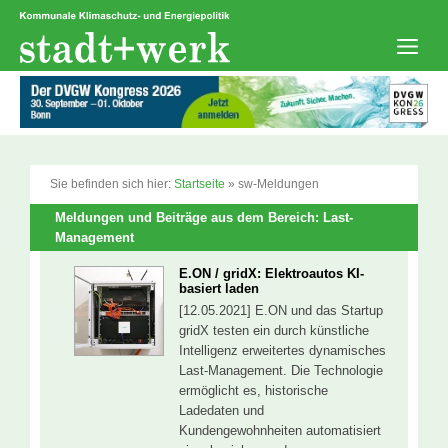
Zum
Inhalt
springen
Men
Sie befinden sich hier:
Startseite
»
sw-Meldungen
Meldungen und Beiträge aus dem Bereich: Last-
Management
E.ON / gridX: Elektroautos KI-
basiert laden
[12.05.2021] E.ON und das Startup
gridX testen ein durch künstliche
Intelligenz erweitertes dynamisches
Last-Management. Die Technologie
ermöglicht es, historische
Ladedaten und
Kundengewohnheiten automatisiert