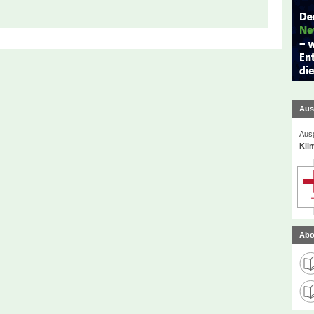
Aus
Ausg
Kli
Abo