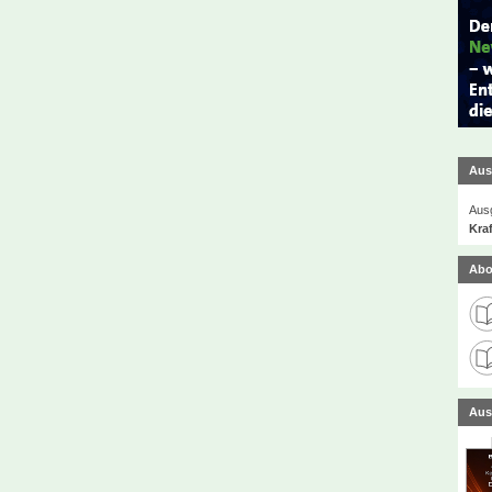
Aus
Ausg
Kra
Abo
Aus