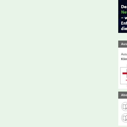
Aus
Ausg
Kli
Abo