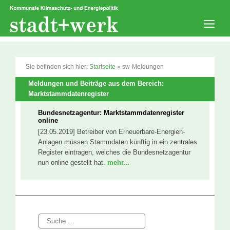
Zum
Inhalt
springen
Men
Sie befinden sich hier:
Startseite
»
sw-Meldungen
Meldungen und Beiträge aus dem Bereich:
Marktstammdatenregister
Bundesnetzagentur: Marktstammdatenregister
online
[23.05.2019] Betreiber von Erneuerbare-Energien-
Anlagen müssen Stammdaten künftig in ein zentrales
Register eintragen, welches die Bundesnetzagentur
nun online gestellt hat.
mehr...
Suche