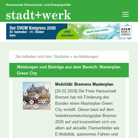
Zum
Inhalt
springen
Men
Sie befinden sich hier:
Startseite
»
sw-Meldungen
Meldungen und Beiträge aus dem Bereich: Masterplan
Green City
Mobilität: Bremens Masterplan
[26.02.2019] Die Freie Hansestadt
Bremen hat mit Förderung des
Bundes einen Masterplan Green
City erstellt. Dieser baut auf dem
Verkehrsentwicklungsplan Bremen
2025 auf und konzentriert sich vor
allem auf aktuelle Themenfelder wie
E-Mobilität, autonomes Fahren und