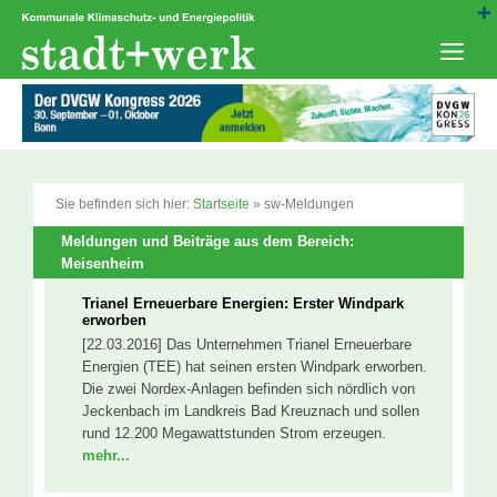
Zum
Inhalt
springen
Men
Sie befinden sich hier:
Startseite
»
sw-Meldungen
Meldungen und Beiträge aus dem Bereich:
Meisenheim
Trianel Erneuerbare Energien: Erster Windpark
erworben
[22.03.2016] Das Unternehmen Trianel Erneuerbare
Energien (TEE) hat seinen ersten Windpark erworben.
Die zwei Nordex-Anlagen befinden sich nördlich von
Jeckenbach im Landkreis Bad Kreuznach und sollen
rund 12.200 Megawattstunden Strom erzeugen.
mehr...