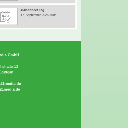
450connect Tag
17. September 2026, Köln
edia GmbH
chstraße 13
tuttgart
k21media.de
21media.de