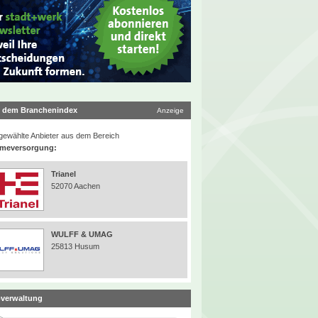
 dem Branchenindex
Anzeige
ewählte Anbieter aus dem Bereich
meversorgung:
Trianel
52070 Aachen
WULFF & UMAG
25813 Husum
verwaltung