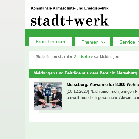
Zum
Inhalt
springen
Branchenindex
Themen
Service
Sie befinden sich hier:
Startseite
»
sw-Meldungen
Meldungen und Beiträge aus dem Bereich: Merseburg
Merseburg: Abwärme für 8.000 Wohn
[10.12.2020] Nach einer mehrjährigen P
umweltfreundlich gewonnene Abwärme i