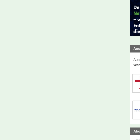
Aus
Ausg
Wär
Abo