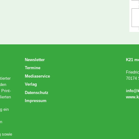
Newsletter
K21 m
Termine
Friedri
Mediaservice
ierter
70174 S
Verlag
 den
 Print-
info@
Datenschutz
lierten
www.k
Impressum
g ein
en
g sowie